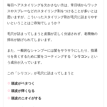
も同
毎日ヘアスタイリングを欠かさない方は、常日頃からワック
じ効
果が
スやスプレーなどのスタイリング剤をつけることが多いとは
あ
思いますが、こういったスタイリング剤が毛穴に詰まりやす
る？
いということはご存知でしょうか？
5.1
炭酸
毛穴が詰まってしまうと皮脂が正しく分泌されず、老廃物の
水で
炭酸
排出が妨げられてしまいます。
シャ
ンプ
また、一般的なシャンプーには髪をサラサラにしたり、指通
ーを
りを良くするために髪をコーティングする「
シリコン」
とい
作っ
てみ
う成分が入っています。
る
6
この「シリコン」が毛穴に詰まってしまうと
おす
すめ
頭皮がベタつく
の炭
酸シ
頭皮が痒くなる
ャン
頭皮のニオイがする
プー
7