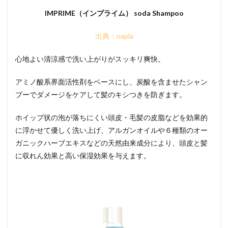
IMPRIME（インプライム） soda Shampoo
出典：napla
心地よい清涼感で洗い上がりがスッキリ爽快。
アミノ酸系界面活性剤をベースにし、炭酸を含ませたシャン
プーでダメージをケアして髪のキシつきを防ぎます。
ホイップ状の泡が落ちにくい頭皮・毛髪の皮脂などを効果的
に浮かせて優しく洗い上げ、アルガンオイルや６種類のオー
ガニックハーブエキスなどの天然由来成分により、頭皮と髪
に収れん効果と高い保湿効果を与えます。