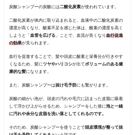
髪の
炭酸シャンプーの炭酸には
二酸化炭素
が使われています。
PHを
整え
二酸化炭素が体内に取り込まれると、血液中の二酸化炭素の
る
濃度が高くなり、酸素不足を感じた体は、酸素の濃度を高く
3
しようと「
血管を広げる
」ことで、血流が良くなり
血行促進
炭酸
シャ
の効果
が見られます。
ンプ
ーを
血行を促進することで、髪や頭皮に酸素と栄養分が行きやす
使う
頻度
くなるため、髪に
ツヤやハリコシ
が出て
ボリュームのある健
康的な髪
になります。
4
炭酸
シャ
また、炭酸シャンプーは
抜け毛予防
にも繋がります。
ンプ
ーの
炭酸の細かい泡が、頭皮の汚れや毛穴に詰まった皮脂に吸着
使い
して浮かび上がらせるため、シャンプーをした後に
泡と一緒
方
に汚れや余分な皮脂を洗い落としてくれるのです。
4.1
予洗
そのため、炭酸シャンプーを使うことで
頭皮環境が整って抜
いを
する
け毛を予防してくれる
という訳です。