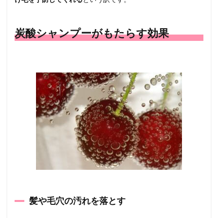
4.2
炭酸
炭酸シャンプーがもたらす効果
シャ
ンプ
ーを
使う
4.3
しっ
かり
とす
すぐ
4.4
トリ
ート
メン
トで
ケア
を
5
髪や毛穴の汚れを落とす
炭酸
水で