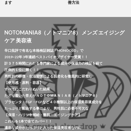
ます
善方法
NOTOMANIA8（ノトマニア8） メンズ エイジング
ケア 美容液
辛口批評で有名な本格検証雑誌「MONOQLO」で
2019~22年 3年連続ベストバイオブザイヤー受賞！！
計３７５時間にわたる専門家による成分や保湿力の検証を経て
圧倒的１位に輝く！！
男性肌の特徴・生活習慣による肌老化を徹底的に研究し
【使用感・原料・容器】
すべてにこだわりぬいた結果
たどり着いた答えがＮＯＴＯＭＡＮＩＡ８（ノトマニア８）
プラセンタ・EGF・FGFなど４０種類以上の保湿美容液成分を
たっぷりと配合する事により、男性肌に必要不可欠な
【保湿・ハリツヤ補給・整肌・エイジングケア】
これらを1本で全てカバー！！
濃密な成分がたっぷりと入った保湿美容液なのに