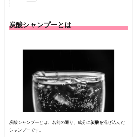
1
炭酸
シャ
ンプ
炭酸シャンプーとは
ーと
は
2
炭酸
シャ
ンプ
ーが
もた
らす
効果
2.1
髪や
毛穴
の汚
れを
落と
炭酸シャンプーとは、名前の通り、成分に
炭酸
を混ぜ込んだ
す
シャンプーです。
2.2