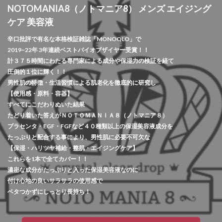
NOTOMANIA8（ノトマニア8） メンズ エイジング
ケア 美容液
辛口批評で有名な本格検証雑誌「MONOQLO」で
2019~22年 3年連続ベストバイオブザイヤー受賞！！
計３７５時間にわたる専門家による成分や保湿力の検証を経て
圧倒的１位に輝く！！
男性肌の特徴・生活習慣による肌老化を徹底的に研究し
【使用感・原料・容器】
すべてにこだわりぬいた結果
たどり着いた答えがＮＯＴＯＭＡＮＩＡ８（ノトマニア８）
プラセンタ・EGF・FGFなど４０種類以上の保湿美容液成分を
たっぷりと配合する事により、男性肌に必要不可欠な
【保湿・ハリツヤ補給・整肌・エイジングケア】
これらを1本で全てカバー！！
濃密な成分がたっぷりと入った保湿美容液なのに
付け心地の良いサラサラの使用感で
ベタつかずにしっとり長持ち！