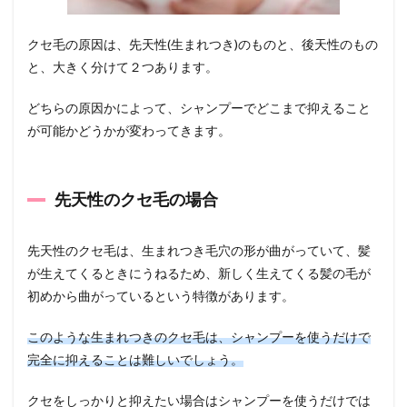
4.3
連球
毛
クセ毛の原因は、先天性(生まれつき)のものと、後天性のもの
と、大きく分けて２つあります。
4.3.1
連球毛
におす
どちらの原因かによって、シャンプーでどこまで抑えること
すめの
が可能かどうかが変わってきます。
シャン
プー
4.4
先天性のクセ毛の場合
縮毛
5
まと
先天性のクセ毛は、生まれつき毛穴の形が曲がっていて、髪
め
が生えてくるときにうねるため、新しく生えてくる髪の毛が
初めから曲がっているという特徴があります。
このような生まれつきのクセ毛は、シャンプーを使うだけで
完全に抑えることは難しいでしょう。
クセをしっかりと抑えたい場合はシャンプーを使うだけでは