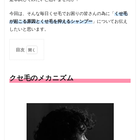
今回は、そんな毎日くせ毛でお困りの皆さんの為に「
くせ毛
が起こる原因とくせ毛を抑えるシャンプー
」についてお伝え
したいと思います。
目次
1
クセ
毛の
メカ
クセ毛のメカニズム
ニズ
ム
2
クセ
毛の
原因
2.1
先天
性の