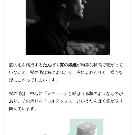
クセ
毛の
場合
2.2
後天
性の
クセ
毛の
場合
3
髪の毛を構成する
たんぱく質の繊維
が均等な状態で繋がって
クセ
毛を
いないと、髪の毛は右によれたり、左によれたりと、様々な
改善
形に曲がってしまいます。
する
シャ
ンプ
髪の毛は、中心に「メデュラ」と呼ばれる
核
のようなものが
ー選
あり、その周りを「コルテックス」というたんぱく質が取り
びの
囲んでいます。
ポイ
ント
3.1
保湿
成分