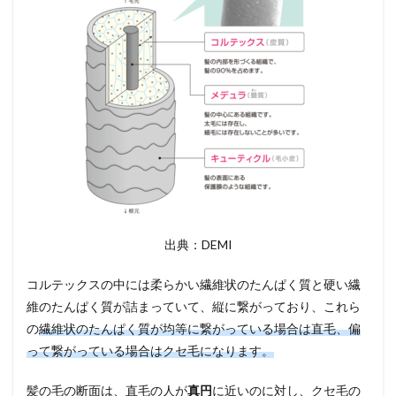
が入
って
いる
もの
を選
ぶ
3.2
アミ
ノ酸
系の
洗浄
成分
のも
のを
出典：DEMI
選ぶ
4
コルテックスの中には柔らかい繊維状のたんぱく質と硬い繊
クセ
維のたんぱく質が詰まっていて、縦に繋がっており、これら
毛の
の
繊維状のたんぱく質が均等に繋がっている場合は直毛、偏
タイ
プ別
って繋がっている場合はクセ毛になります。
シャ
ンプ
髪の毛の断面は、直毛の人が
真円
に近いのに対し、クセ毛の
ーの