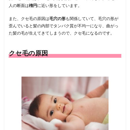
選び
人の断面は
楕円
に近い形をしています。
方
また、クセ毛の原因は
毛穴の形
も関係していて、毛穴の形が
4.1
波状
歪んでいると髪の内部でタンパク質が不均一になり、曲がっ
毛
た髪の毛が生えてきてしまうので、クセ毛になるのです。
4.1.1
波状毛
におす
クセ毛の原因
すめの
シャン
プー
4.2
捻転
毛
4.2.1
捻転毛
におす
すめの
シャン
プー