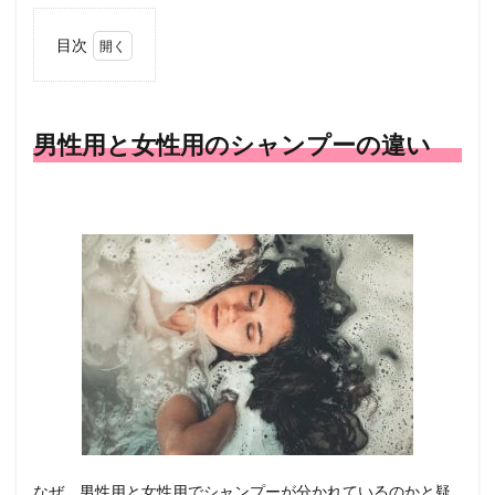
目次
1
男性
用と
女性
男性用と女性用のシャンプーの違い
用の
シャ
ンプ
ーの
違い
2
頭皮
の悩
み別
シャ
ンプ
ーの
選び
方
2.1
頭皮
なぜ、男性用と女性用でシャンプーが分かれているのかと疑