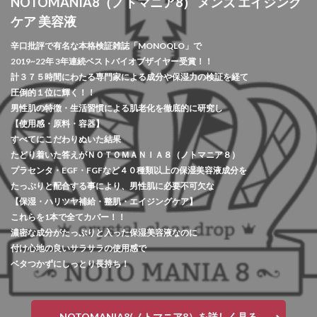
NOTOMANIA8（ノトマニア8） メンズ エイジング
ケア 美容液
辛口批評で有名な本格検証雑誌「MONOQLO」で
2019~22年 3年連続ベストバイオブザイヤー受賞！！
計３７５時間にわたる専門家による成分や保湿力の検証を経て
圧倒的１位に輝く！！
男性肌の特徴・生活習慣による肌老化を徹底的に研究し
【使用感・原料・容器】
すべてにこだわりぬいた結果
たどり着いた答えがＮＯＴＯＭＡＮＩＡ８（ノトマニア８）
プラセンタ・EGF・FGFなど４０種類以上の保湿美容液成分を
たっぷりと配合する事により、男性肌に必要不可欠な
【保湿・ハリツヤ補給・整肌・エイジングケア】
これらを1本で全てカバー！！
濃密な成分がたっぷりと入った保湿美容液なのに
付け心地の良いサラサラの使用感で
ベタつかずにしっとり長持ち！
NOTOMANIA8(ノトマニア8）を詳しく見る