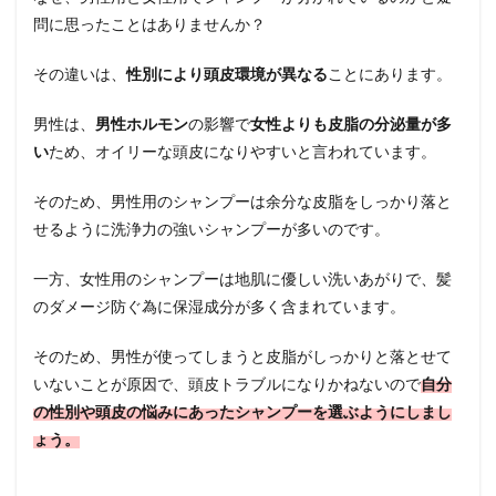
のべ
問に思ったことはありませんか？
たつ
き
その違いは、
性別により頭皮環境が異なる
ことにあります。
2.2
抜け
男性は、
男性ホルモン
の影響で
女性よりも皮脂の分泌量が多
毛・
い
ため、オイリーな頭皮になりやすいと言われています。
薄毛
2.3
そのため、男性用のシャンプーは余分な皮脂をしっかり落と
頭皮
せるように洗浄力の強いシャンプーが多いのです。
のニ
オイ
一方、女性用のシャンプーは地肌に優しい洗いあがりで、髪
2.4
のダメージ防ぐ為に保湿成分が多く含まれています。
フ
ケ・
かゆ
そのため、男性が使ってしまうと皮脂がしっかりと落とせて
み
いないことが原因で、頭皮トラブルになりかねないので
自分
3
の性別や頭皮の悩みにあったシャンプーを選ぶようにしまし
まと
ょう。
め