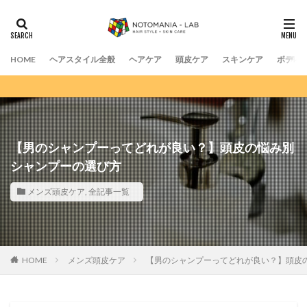
HOME
ヘアスタイル全般
ヘアケア
頭皮ケア
スキンケア
ボディ
【男のシャンプーってどれが良い？】頭皮の悩み別
シャンプーの選び方
メンズ頭皮ケア
,
全記事一覧
HOME
メンズ頭皮ケア
【男のシャンプーってどれが良い？】頭皮